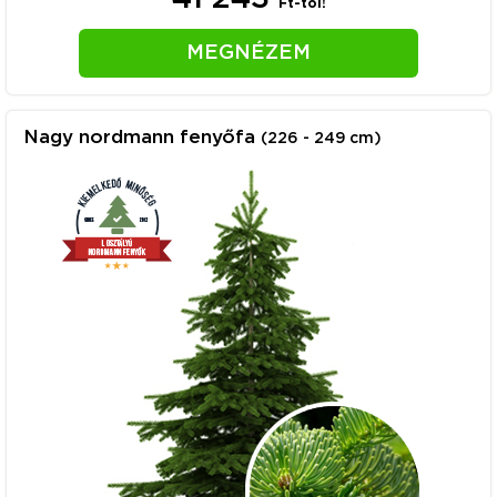
Ft-tól!
MEGNÉZEM
Nagy nordmann fenyőfa
(226 - 249 cm)