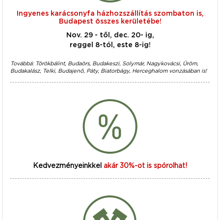
Ingyenes karácsonyfa házhozszállítás szombaton is,
Budapest összes kerületébe!
Nov. 29 - től, dec. 20- ig,
reggel 8-tól, este 8-ig!
Továbbá: Törökbálint, Budaörs, Budakeszi, Solymár, Nagykovácsi, Üröm,
Budakalász, Telki, Budajenő, Páty, Biatorbágy, Herceghalom vonzásában is!
Kedvezményeinkkel
akár 30%-ot is spórolhat!