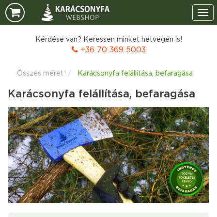
Tog
navi
Kérdése van? Keressen minket hétvégén is!
+36 70 369 5003
Összes méret
Karácsonyfa felállítása, befaragása
Karácsonyfa felállítása, befaragása