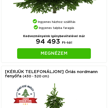
Ingyenes házhoz szállítás
Ingyenes talpba faragás
Kedvezményeink igénybevételével már
94 493
Ft-tól!
MEGNÉZEM
[KÉRJÜK TELEFONÁLJON!] Óriás nordmann
fenyőfa
(430 - 520 cm)