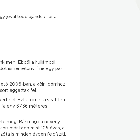
gy jóval több ajándék fér a
k meg. Ebből a hullámból
dot ismerhetünk. Íme egy pár
lhető 2006-ban, a kölni dómhoz
sort aggattak fel.
te el. Ezt a címet a seattle-i
t fa egy 67,36 méteres
ezte meg. Bár maga a növény
anis már több mint 125 éves, a
óta is minden évben feldíszíti.