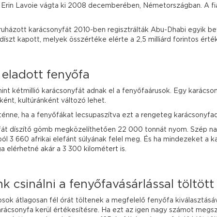
i Erin Lavoie vágta ki 2008 decemberében, Németországban. A fia
lruházott karácsonyfát 2010-ben regisztrálták Abu-Dhabi egyik be
díszt kapott, melyek összértéke elérte a 2,5 milliárd forintos érték
eladott fenyőfa
t kétmillió karácsonyfát adnak el a fenyőfaárusok. Egy karácsony
nt, kultúránként változó lehet.
rténne, ha a fenyőfákat lecsupaszítva ezt a rengeteg karácsonyf
át díszítő gömb megközelíthetően 22 000 tonnát nyom. Szép nag
ól 3 660 afrikai elefánt súlyának felel meg. És ha mindezeket a
 elérhetné akár a 3 300 kilométert is.
 csinálni a fenyőfavásárlással töltöt
sok átlagosan fél órát töltenek a megfelelő fenyőfa kiválasztásá
ácsonyfa kerül értékesítésre. Ha ezt az igen nagy számot megsz