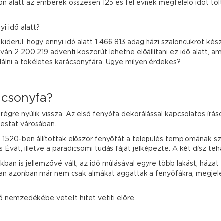
zon alatt az emberek összesen 125 és fél évnek megfelelő időt tö
i idő alatt?
iderül, hogy ennyi idő alatt 1 466 813 adag házi szaloncukrot kés
urván 2 200 219 adventi koszorút lehetne előállítani ez idő alatt,
álni a tökéletes karácsonyfára. Ugye milyen érdekes?
ácsonyfa?
 régre nyúlik vissza. Az első fenyőfa dekorálással kapcsolatos ír
lestat városában.
 1520-ben állítottak először fenyőfát a település templomának s
Évát, illetve a paradicsomi tudás fáját jelképezte. A két dísz teh
an is jellemzővé vált, az idő múlásával egyre több lakást, házat d
ban azonban már nem csak almákat aggattak a fenyőfákra, megjele
ő nemzedékébe vetett hitet vetíti előre.