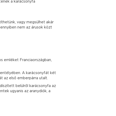
ltenek a karácsonyfa
zíthetünk, vagy megsülhet akár
 amennyiben nem az árusok közt
ásos emléket Franciaországban,
zentélyében. A karácsonyfát két
át az első emberpárra utalt.
íszített belülről karácsonyfa az
ntek ugyanis az aranydiók, a