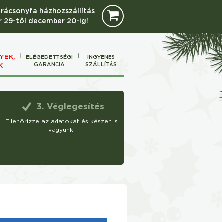
arácsonyfa házhozszállítás
 29-től december 20-ig!
YEK,
ELÉGEDETTSÉGI
INGYENES
GARANCIA
SZÁLLÍTÁS
K
3. Véglegesítés
Ellenőrizze az adatokat és készen is
vagyunk!