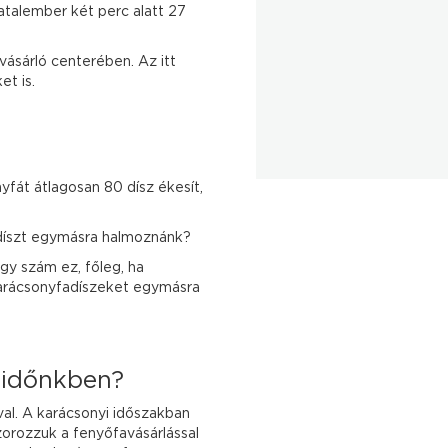
talember két perc alatt 27
vásárló centerében. Az itt
et is.
fát átlagosan 80 dísz ékesít,
adíszt egymásra halmoznánk?
y szám ez, főleg, ha
 karácsonyfadíszeket egymásra
t időnkben?
val. A karácsonyi időszakban
orozzuk a fenyőfavásárlással