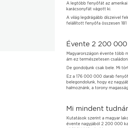
A legtöbb fenyőfát az amerika
karácsonyfát vágott ki.
A világ legdrágább díszeivel fe
felállított fenyőfa összesen 181 
Évente 2 200 000 
Magyarországon évente több min
ám ez természetesen családonké
De gondoljunk csak bele. Mi tö
Ez a 176 000 000 darab fenyőf
belegondolunk, hogy ez nagyjáb
halmoznánk, a torony magassága
Mi mindent tudnánk
Kutatások szerint a magyar lako
évente nagyjából 2 200 000 kar