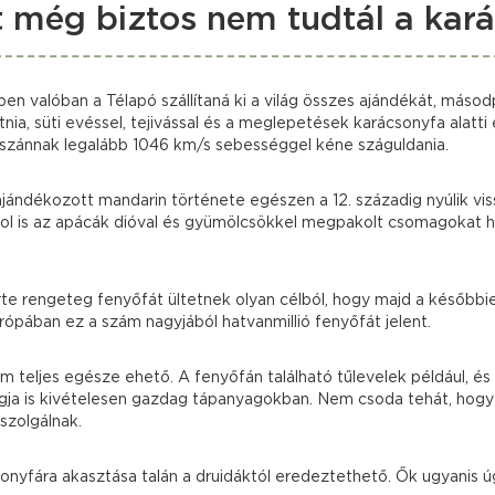
t még biztos nem tudtál a kar
en valóban a Télapó szállítaná ki a világ összes ajándékát, más
nia, süti evéssel, tejivással és a meglepetések karácsonyfa alatti
t szánnak legalább 1046 km/s sebességgel kéne száguldania.
ajándékozott mandarin története egészen a 12. századig nyúlik vis
hol is az apácák dióval és gyümölcsökkel megpakolt csomagokat h
rte rengeteg fenyőfát ültetnek olyan célból, hogy majd a később
rópában ez a szám nagyjából hatvanmillió fenyőfát jelent.
teljes egésze ehető. A fenyőfán található tűlevelek például, és 
agja is kivételesen gazdag tápanyagokban. Nem csoda tehát, hog
szolgálnak.
onyfára akasztása talán a druidáktól eredeztethető. Ők ugyanis ú