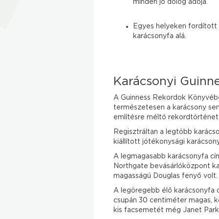
minden jó dolog adója.
Egyes helyeken fordított 
karácsonyfa alá.
Karácsonyi Guinn
A Guinness Rekordok Könyvében
természetesen a karácsony sem 
említésre méltó rekordtörténet
Regisztráltan a legtöbb karács
kiállított jótékonysági karácso
A legmagasabb karácsonyfa címe
Northgate bevásárlóközpont kar
magasságú Douglas fenyő volt.
A legöregebb élő karácsonyfa 
csupán 30 centiméter magas, ko
kis facsemetét még Janet Parker