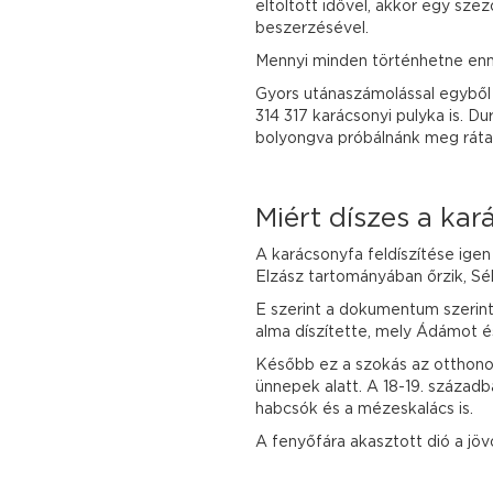
eltöltött idővel, akkor egy sze
beszerzésével.
Mennyi minden történhetne enny
Gyors utánaszámolással egyből k
314 317 karácsonyi pulyka is. D
bolyongva próbálnánk meg rátal
Miért díszes a kar
A karácsonyfa feldíszítése igen
Elzász tartományában őrzik, Sé
E szerint a dokumentum szerint
alma díszítette, mely Ádámot és 
Később ez a szokás az otthonokb
ünnepek alatt. A 18-19. század
habcsók és a mézeskalács is.
A fenyőfára akasztott dió a jöv