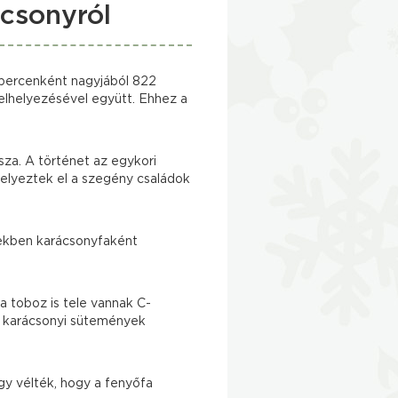
ácsonyról
odpercenként nagyjából 822
 elhelyezésével együtt. Ehhez a
sza. A történet az egykori
elyeztek el a szegény családok
iekben karácsonyfaként
a toboz is tele vannak C-
y karácsonyi sütemények
gy vélték, hogy a fenyőfa