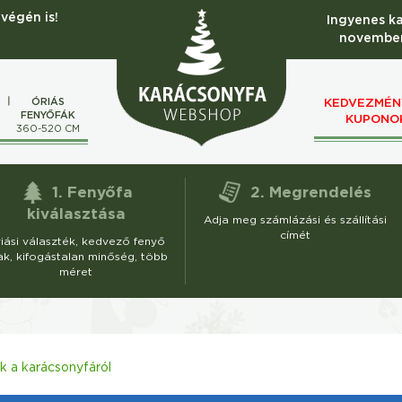
végén is!
Ingyenes k
november
ÓRIÁS
KEDVEZMÉN
FENYŐFÁK
KUPONO
M
360-520 CM
1. Fenyőfa
2. Megrendelés
kiválasztása
Adja meg számlázási és szállítási
címét
iási választék, kedvező fenyő
ak, kifogástalan minőség, több
méret
 a karácsonyfáról