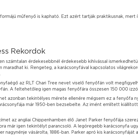
formájú műfenyő is kapható. Ezt azért tartják praktikusnak, mert í
ess Rekordok
 számtalan érdekesebbnél érdekesebb kihívással ismerkedhetün
maradhat ki. Rengeteg, a karácsonyfával kapcsolatos világrekor
.
onyfaégő az RLT Chari Tree nevet viselő fenyőfán volt megfigye
nyfán. A feltehetőleg igen magas fenyőfára összesen 150 000 izzó
t azonban tekintélyes mérete ellenére mégsem ez a fenyőfa nyer
ácsonyfája már 1950-ben bezsebelte. Az imént említett kiállítot
címet az angliai Chippenhamben élő Janet Parker fenyőfája szer
ra már igen tekintélyt parancsoló. A legöregebb karácsonyfa ugy
 nagynénje vásárolta, 1886-ban. Parker apró kis karácsonyfáját az