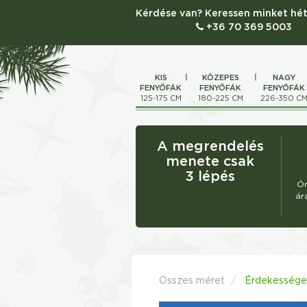
Kérdése van? Keressen minket hét
+36 70 369 5003
KIS
KÖZEPES
NAGY
FENYŐFÁK
FENYŐFÁK
FENYŐFÁK
125-175 CM
180-225 CM
226-350 C
A megrendelés
menete csak
3 lépés
Ór
ár
Összes méret
Érdekességek