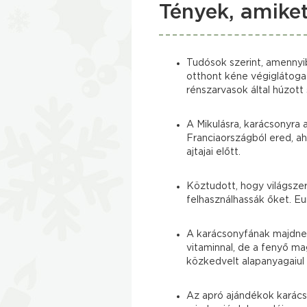
Tények, amike
Tudósok szerint, amennyib
otthont kéne végiglátogat
rénszarvasok által húzot
A Mikulásra, karácsonyra 
Franciaországból ered, a
ajtajai előtt.
Köztudott, hogy világsze
felhasználhassák őket. Eu
A karácsonyfának majdnem 
vitaminnal, de a fenyő m
közkedvelt alapanyagaiul 
Az apró ajándékok karács