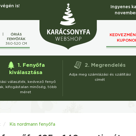
végén is!
Ingyenes k
november
ÓRIÁS
KEDVEZMÉN
FENYŐFÁK
KUPONO
M
360-520 CM
1. Fenyőfa
2. Megrendelés
kiválasztása
Adja meg számlázási és szállítási
címét
iási választék, kedvező fenyő
ak, kifogástalan minőség, több
méret
k
Kis nordmann fenyőfa