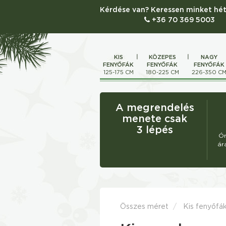
Kérdése van? Keressen minket hét
+36 70 369 5003
KIS
KÖZEPES
NAGY
FENYŐFÁK
FENYŐFÁK
FENYŐFÁK
125-175 CM
180-225 CM
226-350 C
A megrendelés
menete csak
3 lépés
Ór
ár
Összes méret
Kis fenyőfá