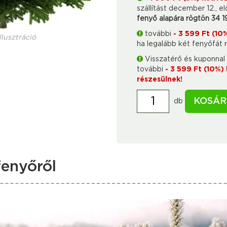
szállítást december 12., el
fenyő alapára rögtön 34 1
további
- 3 599 Ft (1
llusztráció
ha legalább két fenyőfát 
Visszatérő és kuponnal 
további
- 3 599 Ft (10%
részesülnek!
KOSÁR
db
enyőről