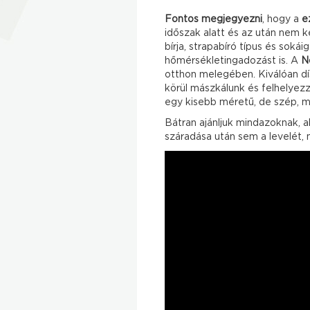
Fontos megjegyezni
, hogy a
e
időszak alatt és az után nem k
bírja, strapabíró típus és soká
hőmérsékletingadozást is. A
N
otthon melegében. Kiválóan dís
körül mászkálunk és felhelyezz
egy kisebb méretű, de szép, m
Bátran ajánljuk mindazoknak, a
száradása után sem a levelét,