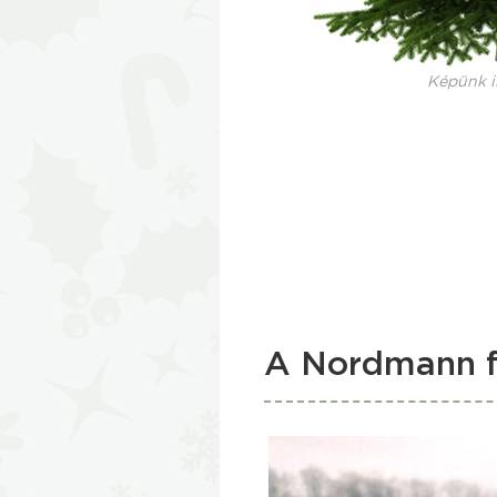
Képünk i
A Nordmann f