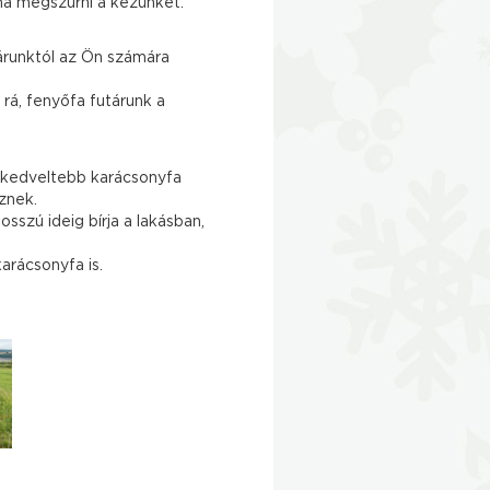
ona megszúrni a kezünket.
árunktól az Ön számára
rá, fenyőfa futárunk a
közkedveltebb karácsonyfa
eznek.
zú ideig bírja a lakásban,
rácsonyfa is.