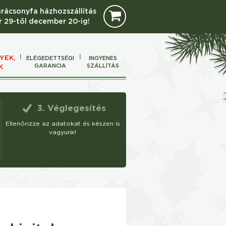
arácsonyfa házhozszállítás
 29-től december 20-ig!
YEK,
ELÉGEDETTSÉGI
INGYENES
GARANCIA
SZÁLLÍTÁS
K
3. Véglegesítés
Ellenőrizze az adatokat és készen is
vagyunk!