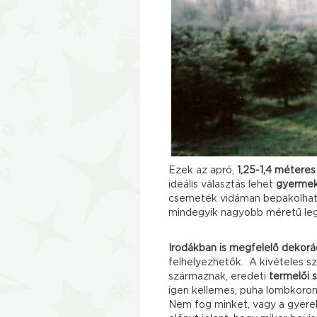
Ezek az apró,
1,25-1,4 métere
ideális választás lehet
gyermek
csemeték vidáman bepakolhatj
mindegyik nagyobb méretű legye
Irodákban is megfelelő dekorá
felhelyezhetők. A kivételes 
származnak, eredeti
termelői 
igen kellemes, puha lombkoron
Nem fog minket, vagy a gyereke