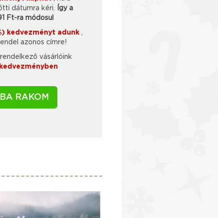
őtti dátumra kéri.
Így a
91 Ft-ra módosul
0%) kedvezményt adunk
,
rendel azonos címre!
rendelkező vásárlóink
) kedvezményben
BA RAKOM