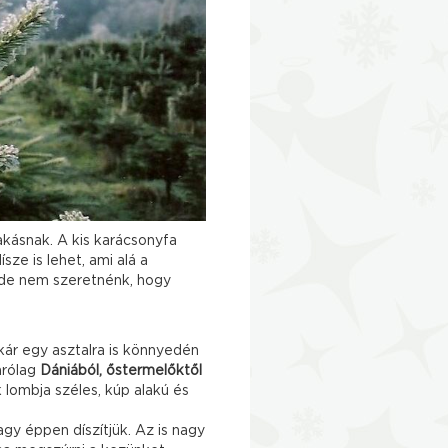
akásnak. A kis karácsonyfa
sze is lehet, ami alá a
 de nem szeretnénk, hogy
ár egy asztalra is könnyedén
árólag
Dániából, őstermelőktől
 lombja széles, kúp alakú és
gy éppen díszítjük. Az is nagy