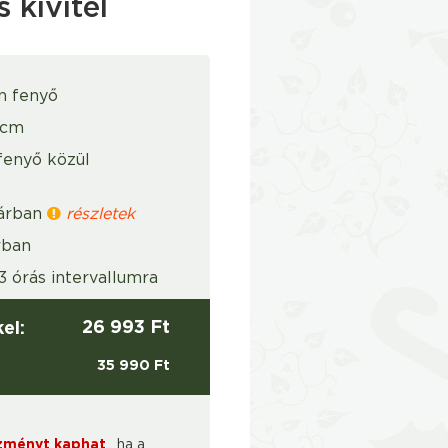
 kivitel
n fenyő
 cm
fenyő közül
 árban
részletek
rban
 órás intervallumra
26 993 Ft
el:
35 990 Ft
ezményt kaphat
, ha a