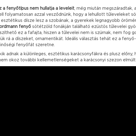
z a fenyőtípus nem hullatja a leveleit
, még miután megszáradtak, a
ell folyamatosan azzal vesződnünk, hogy a lehullott tűleveleket söp
ig esztétikus dísze lesz a szobának, a gyerekek legnagyobb örömére
ordmann fenyő
sötétzöld fonákján található ezüstös tűlevelei gy
zíthető ez a fafajta, hiszen a tűlevelei nem is szúrnak, nem fog g
ük rá a díszeket, ornamentikát. Ideális választás tehát ez a fenyő
inőségi fenyőfát szeretne.
kik adnak a különleges, esztétikus karácsonyfákra és plusz előny,
 nem okoz további kellemetlenségeket a karácsonyi szezon elmúl