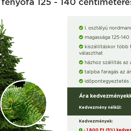
fenyőfa 125 - 140 centiméteres
I. osztályú nordman
magassága 125-140
kiszállításkor több 
választhat
házhoz szállítás az
talpba faragás az á
időpontegyeztetés 3
Ára kedvezményekk
Kedvezmény nélkül:
Kedvezmények:
- 1 800 Ft (5%) kedv