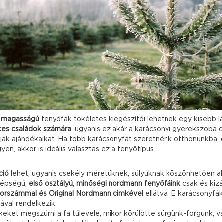
s magasságú
fenyőfák tökéletes kiegészítői lehetnek egy kisebb l
es családok számára
, ugyanis ez akár a karácsonyi gyerekszoba dí
ák ajándékaikat. Ha több karácsonyfát szeretnénk otthonunkba,
n, akkor is ideális választás ez a fenyőtípus.
ció
lehet, ugyanis csekély méretüknek, súlyuknak köszönhetően ak
szépségű,
első osztályú, minőségi nordmann fenyőfáink
csak és kiz
sorszámmal és Original Nordmann cimkével
ellátva. E karácsonyfák
ával rendelkezik.
ket megszúrni a fa tűlevele, mikor körülötte sürgünk-forgunk, va