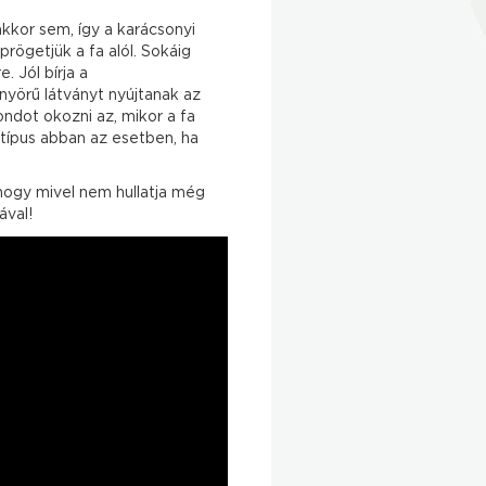
kkor sem, így a karácsonyi
rögetjük a fa alól. Sokáig
. Jól bírja a
önyörű látványt nyújtanak az
ondot okozni az, mikor a fa
-típus abban az esetben, ha
 hogy mivel nem hullatja még
tával!