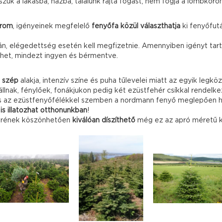
sszük a lakásba, házba, találunk rajta fogást, nem fogja a lombkor
árom
, igényeinek megfelelő
fenyőfa közül választhatja
ki fenyőfut
n, elégedettség esetén kell megfizetnie. Amennyiben igényt tart 
ehet, mindezt ingyen és bérmentve.
 szép
alakja, intenzív színe és puha tűlevelei miatt az egyik leg
 állnak, fénylőek, fonákjukon pedig két ezüstfehér csíkkal rendelk
 az ezüstfenyőfélékkel szemben a nordmann fenyő meglepően hoss
 is illatozhat otthonunkban
!
zerének köszönhetően
kiválóan díszíthető
még ez az apró méretű ka