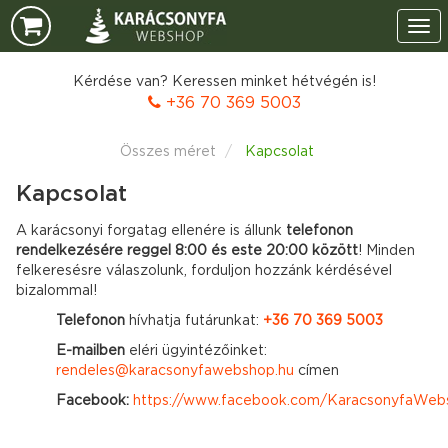
Tog
navi
Kérdése van? Keressen minket hétvégén is!
+36 70 369 5003
Összes méret
Kapcsolat
Kapcsolat
A karácsonyi forgatag ellenére is állunk
telefonon
rendelkezésére reggel 8:00 és este 20:00 között
! Minden
felkeresésre válaszolunk, forduljon hozzánk kérdésével
bizalommal!
Telefonon
hívhatja futárunkat:
+36 70
369 5003
E-mailben
eléri ügyintézőinket:
rendeles@karacsonyfawebshop.hu
címen
Facebook:
https://www.facebook.com/KaracsonyfaWeb