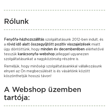
Rólunk
Fenyőfa-házhozszállítás
szolgáltatásunk 2012-ben indult, és
a
rövid idő alatt összegyűjtött pozitív visszajelzések
miatt
úgy döntöttünk, hogy
minden év decemberében
elérhetővé
tesszük
karácsonyfa-webshop
jelleggel ugyanezen
szolgáltatásunkat a nagyközönség részére is.
Reméljük, hogy minőségi szolgáltatásainkkal vállalkozásunk
elnyeri az Ön megbecsülését is és vásárlóink között
köszönthetjük hosszú távon!
A Webshop üzemben
tartója: