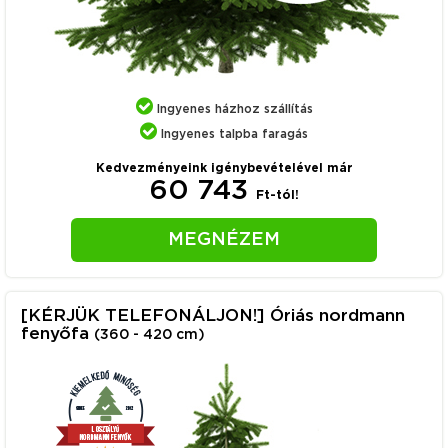
Ingyenes házhoz szállítás
Ingyenes talpba faragás
Kedvezményeink igénybevételével már
60 743
Ft-tól!
MEGNÉZEM
[KÉRJÜK TELEFONÁLJON!] Óriás nordmann
fenyőfa
(360 - 420 cm)