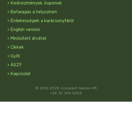
Kedvezmények, kuponok
Befaragás a helyszínen
Érdekességek a karácsonyfáról
English version
Minősített átvétel
Cikkek
GyIK
ÁSZF
Kapcsolat
© 2015-2026 Compact Nature Kft
+36 70 369 5003