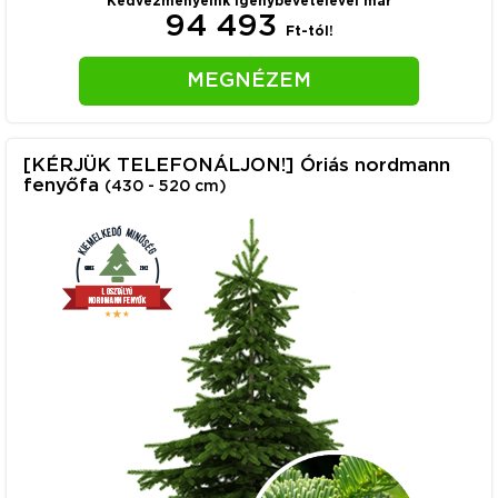
Kedvezményeink igénybevételével már
94 493
Ft-tól!
MEGNÉZEM
[KÉRJÜK TELEFONÁLJON!] Óriás nordmann
fenyőfa
(430 - 520 cm)