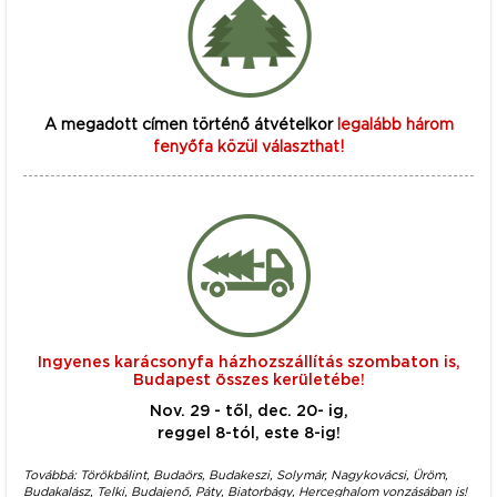
A megadott címen történő átvételkor
legalább három
fenyőfa közül választhat!
Ingyenes karácsonyfa házhozszállítás szombaton is,
Budapest összes kerületébe!
Nov. 29 - től, dec. 20- ig,
reggel 8-tól, este 8-ig!
Továbbá: Törökbálint, Budaörs, Budakeszi, Solymár, Nagykovácsi, Üröm,
Budakalász, Telki, Budajenő, Páty, Biatorbágy, Herceghalom vonzásában is!