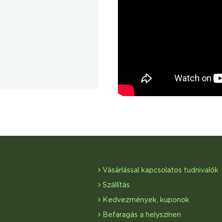
Vásárlással kapcsolatos tudnivalók
Szállítás
Kedvezmények, kuponok
Befaragás a helyszínen