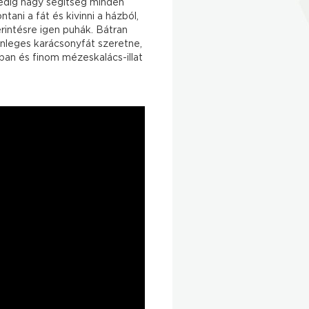
pedig nagy segítség minden
ani a fát és kivinni a házból,
rintésre igen puhák. Bátran
önleges karácsonyfát szeretne,
ban és finom mézeskalács-illat