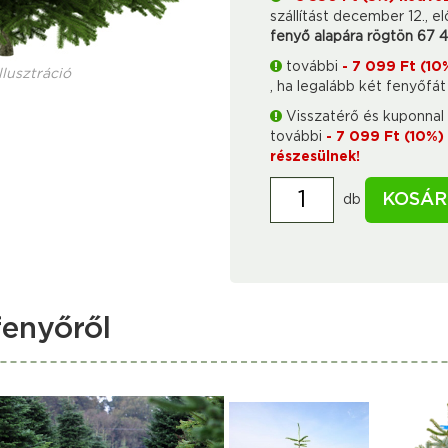
szállítást december 12., el
fenyő alapára rögtön 67 
további
- 7 099 Ft (1
llusztráció
, ha legalább két fenyőfá
Visszatérő és kuponnal 
további
- 7 099 Ft (10%
részesülnek!
KOSÁR
db
enyőről