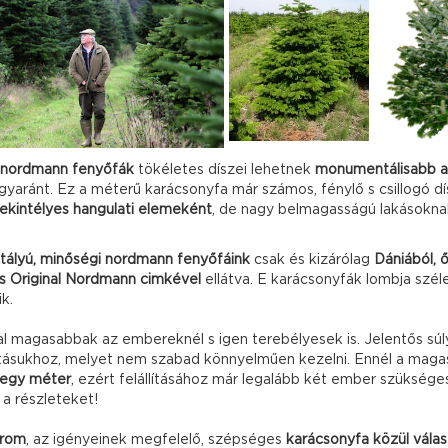
 nordmann fenyőfák
tökéletes díszei lehetnek
monumentálisabb au
gyaránt. Ez a méterű karácsonyfa már számos, fénylő s csillogó dí
tekintélyes hangulati elemeként
, de nagy belmagasságú lakásokna
ztályú, minőségi nordmann fenyőfáink
csak és kizárólag
Dániából, 
s Original Nordmann cimkével
ellátva. E karácsonyfák lombja széle
k.
l magasabbak az embereknél s igen terebélyesek is. Jelentős súl
lításukhoz, melyet nem szabad könnyelműen kezelni. Ennél a maga
 egy méter
, ezért felállításához már legalább két ember szükség
 a részleteket!
árom
, az igényeinek megfelelő, szépséges
karácsonyfa közül válas