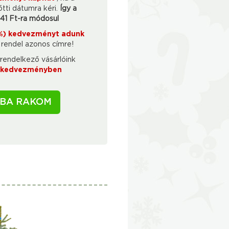
őtti dátumra kéri.
Így a
441 Ft-ra módosul
0%) kedvezményt adunk
t rendel azonos címre!
rendelkező vásárlóink
) kedvezményben
BA RAKOM