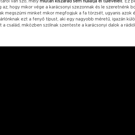
jtáról van szó, mely
miután kiszárad sem hullatja el tűleveleit
. Ez 
az, hogy mikor vége a karácsonyi szezonnak és le szeretnénk bont
ak megszúrni minket mikor megfogjuk a fa törzsét, ugyanis azok é
árlónknak ezt a fenyő típust, aki egy nagyobb méretű, igazán kül
 a család, miközben szólnak szenteste a karácsonyi dalok a rádió