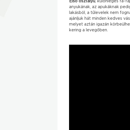
Első osztályú
, különleges fa-fa
anyukának, az apukáknak pedig 
lakásból, a tűlevelek nem fogn
ajánljuk hát minden kedves vás
melyet aztán igazán körbeülhet
kering a levegőben.