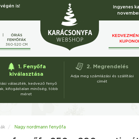
végén is!
Ingyenes k
november
ÓRIÁS
KEDVEZMÉN
FENYŐFÁK
KUPONO
M
360-520 CM
1. Fenyőfa
2. Megrendelés
kiválasztása
Adja meg számlázási és szállítási
címét
iási választék, kedvező fenyő
ak, kifogástalan minőség, több
méret
fák
Nagy nordmann fenyőfa