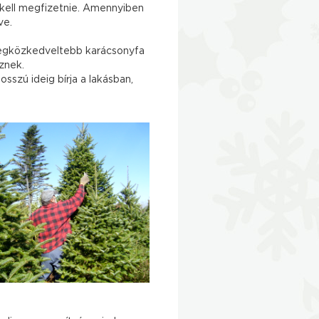
kell megfizetnie. Amennyiben
ve.
k legközkedveltebb karácsonyfa
eznek.
zú ideig bírja a lakásban,