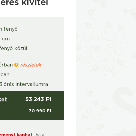
res kivitel
n fenyő
0 cm
fenyő közül
 árban
részletek
rban
 órás intervallumra
53 243 Ft
el:
70 990 Ft
ezményt kaphat
, ha a