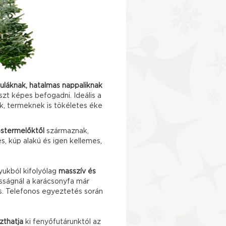
láknak, hatalmas nappaliknak
szt képes befogadni. Ideális a
k, termeknek is tökéletes éke
őstermelőktől
származnak,
s, kúp alakú és igen kellemes,
yukból kifolyólag
masszív és
sságnál a karácsonyfa már
es. Telefonos egyeztetés során
zthatja
ki fenyőfutárunktól az