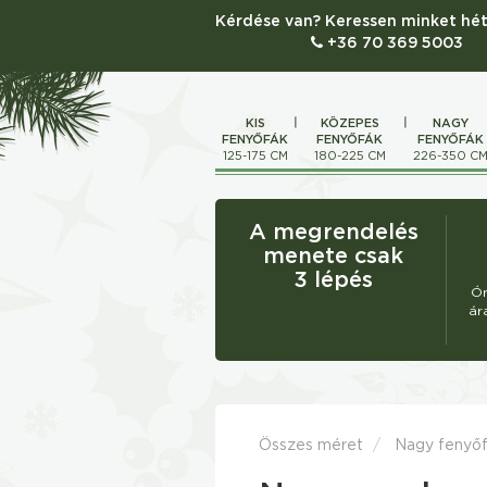
Kérdése van? Keressen minket hét
+36 70 369 5003
KIS
KÖZEPES
NAGY
FENYŐFÁK
FENYŐFÁK
FENYŐFÁK
125-175 CM
180-225 CM
226-350 C
A megrendelés
menete csak
3 lépés
Ór
ár
Összes méret
Nagy fenyő