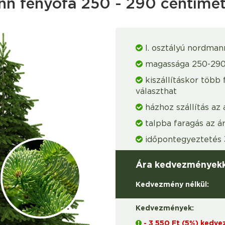
 fenyőfa 250 - 290 centiméte
I. osztályú nordman
magassága 250-29
kiszállításkor több 
választhat
házhoz szállítás az
talpba faragás az á
időpontegyeztetés 3
Ára kedvezményekk
Kedvezmény nélkül:
Kedvezmények:
- 3 550 Ft (5%) kedv