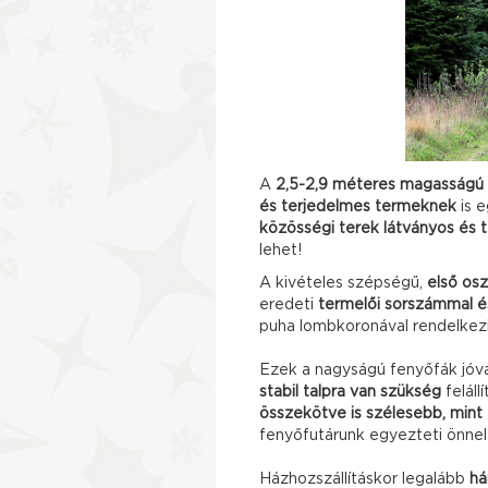
A
2,5-2,9 méteres magasságú
és terjedelmes termeknek
is e
közösségi terek látványos és 
lehet!
A kivételes szépségű,
első os
eredeti
termelői sorszámmal é
puha lombkoronával rendelkezi
Ezek a nagyságú fenyőfák jóva
stabil talpra van szükség
felál
összekötve is szélesebb, mint
fenyőfutárunk egyezteti önnel
Házhozszállításkor legalább
h