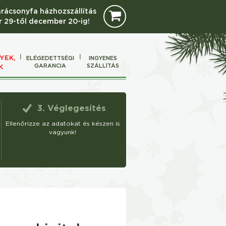
arácsonyfa házhozszállítás
 29-től december 20-ig!
YEK,
ELÉGEDETTSÉGI
INGYENES
GARANCIA
SZÁLLÍTÁS
K
3. Véglegesítés
Ellenőrizze az adatokat és készen is
vagyunk!