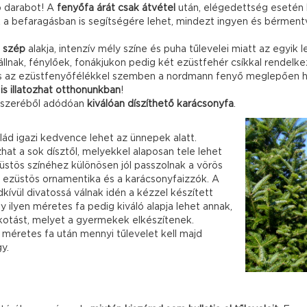
b darabot! A
fenyőfa árát csak átvétel
után, elégedettség esetén 
nk a befaragásban is segítségére lehet, mindezt ingyen és bérment
 szép
alakja, intenzív mély színe és puha tűlevelei miatt az egyi
 állnak, fénylőek, fonákjukon pedig két ezüstfehér csíkkal rendelk
 az ezüstfenyőfélékkel szemben a nordmann fenyő meglepően hoss
 is illatozhat otthonunkban
!
ndszeréből adódóan
kiválóan díszíthető karácsonyfa
.
lád igazi kedvence lehet az ünnepek alatt.
at a sok dísztől, melyekkel alaposan tele lehet
stös színéhez különösen jól passzolnak a vörös
 ezüstös ornamentika és a karácsonyfaizzók. A
kívül divatossá válnak idén a kézzel készített
y ilyen méretes fa pedig kiváló alapja lehet annak,
kotást, melyet a gyermekek elkészítenek.
 méretes fa után mennyi tűlevelet kell majd
y.