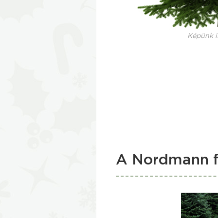
Képünk i
A Nordmann f