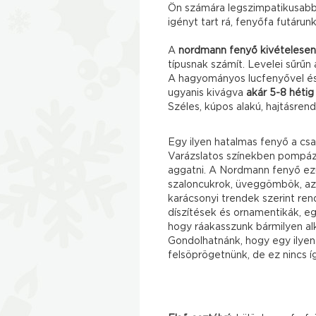
Ön számára legszimpatikusab
igényt tart rá, fenyőfa futáru
A
nordmann fenyő kivételesen
típusnak számít. Levelei sűrűn
A hagyományos lucfenyővel és
ugyanis kivágva
akár 5-8 hétig
Széles, kúpos alakú, hajtásre
Egy ilyen hatalmas fenyő a csa
Varázslatos színekben pompázh
aggatni. A Nordmann fenyő ezü
szaloncukrok, üveggömbök, az
karácsonyi trendek szerint rend
díszítések és ornamentikák, eg
hogy ráakasszunk bármilyen al
Gondolhatnánk, hogy egy ilyen
felsöprögetnünk, de ez nincs íg