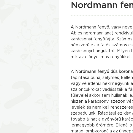
Nordmann fen
A Nordmann fenyő, vagy nevez
Abies nordmanniana) rendkívül
karácsonyi fenyőfajta. Számos
népszerű ez a fa és számos cs
karácsonyi hangulatot. Milyen 
mik az előnyei más fenyőkkel
A
Nordmann fenyő dús koronáva
tapintása puha, selymes, kelle
vagy véletlenül nekimegyünk a
szaloncukrokat vadásszák a fár
tűlevelei akkor sem hullanak l
hiszen a karácsonyi szezon vé
levelek és nem kell rendszere
szabadulunk. Ráadásul ez kisg
tovább állhat a gyönyörű kará
legnagyobb örömére. Ellenálló f
marad lombkoronája az ünnepek