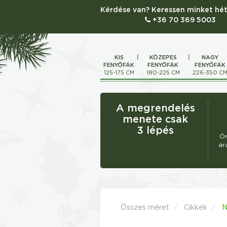
Kérdése van? Keressen minket hét
+36 70 369 5003
KIS
KÖZEPES
NAGY
FENYŐFÁK
FENYŐFÁK
FENYŐFÁK
125-175 CM
180-225 CM
226-350 C
A megrendelés
menete csak
3 lépés
Ór
ár
Összes méret
Cikkek
N