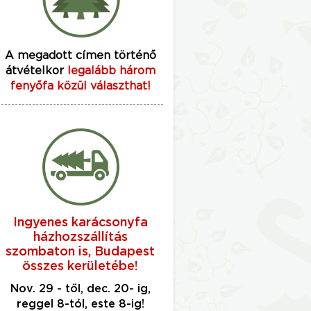
A megadott címen történő
átvételkor
legalább három
fenyőfa közül választhat!
Ingyenes karácsonyfa
házhozszállítás
szombaton is, Budapest
összes kerületébe!
Nov. 29 - től, dec. 20- ig,
reggel 8-tól, este 8-ig!