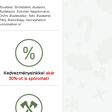
Továbbá: Törökbálint, Budaörs,
Budakeszi, Solymár, Nagykovácsi,
Üröm, Budakalász, Telki, Budajenő,
Páty, Biatorbágy, Herceghalom
vonzásában is!
Kedvezményeinkkel
akár
30%-ot is spórolhat!