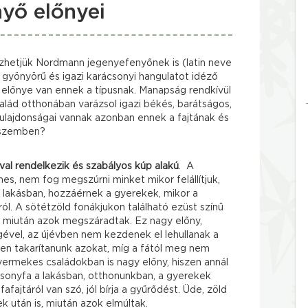
yő előnyei
hetjük Nordmann jegenyefenyőnek is (latin neve
 gyönyörű és igazi karácsonyi hangulatot idéző
 előnye van ennek a típusnak. Manapság rendkívül
alád otthonában varázsol igazi békés, barátságos,
tulajdonságai vannak azonban ennek a fajtának és
 szemben?
l rendelkezik és szabályos kúp alakú
. A
mes, nem fog megszúrni minket mikor felállítjuk,
 lakásban, hozzáérnek a gyerekek, mikor a
ól. A sötétzöld fonákjukon található ezüst színű
e, miután azok megszáradtak. Ez nagy előny,
gével, az újévben nem kezdenek el lehullanak a
sen takarítanunk azokat, míg a fától meg nem
yermekes családokban is nagy előny, hiszen annál
csonyfa a lakásban, otthonunkban, a gyerekek
afajtáról van szó, jól bírja a gyűrődést. Üde, zöld
 után is, miután azok elmúltak.