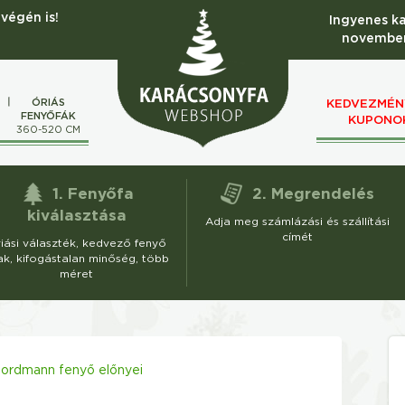
végén is!
Ingyenes k
november
ÓRIÁS
KEDVEZMÉN
FENYŐFÁK
KUPONO
M
360-520 CM
1. Fenyőfa
2. Megrendelés
kiválasztása
Adja meg számlázási és szállítási
címét
iási választék, kedvező fenyő
ak, kifogástalan minőség, több
méret
ordmann fenyő előnyei