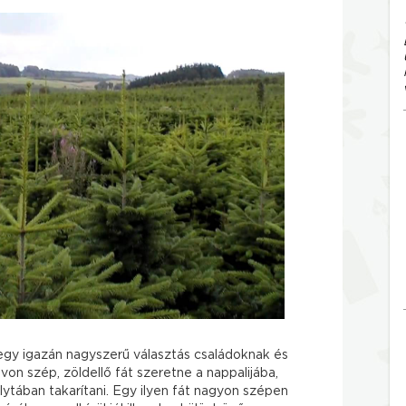
 egy igazán nagyszerű választás családoknak és
von szép, zöldellő fát szeretne a nappalijába,
ytában takarítani. Egy ilyen fát nagyon szépen