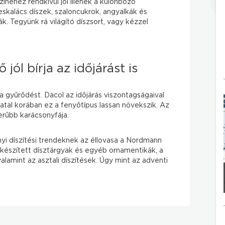
színéhez rendkívül jól illenek a különböző
kalács díszek, szaloncukrok, angyalkák és
k. Tegyünk rá világító díszsort, vagy kézzel
ól bírja az időjárást is
a a gyűrődést. Dacol az időjárás viszontagságaival
iatal korában ez a fenyőtípus lassan növekszik. Az
rűbb karácsonyfája.
i díszítési trendeknek az éllovasa a Nordmann
 készített dísztárgyak és egyéb ornamentikák, a
valamint az asztali díszítések. Úgy mint az adventi