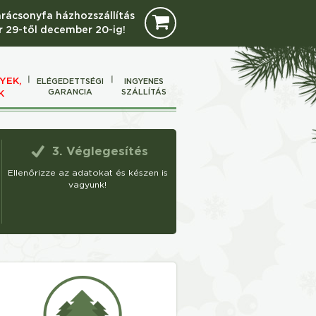
arácsonyfa házhozszállítás
 29-től december 20-ig!
YEK,
ELÉGEDETTSÉGI
INGYENES
GARANCIA
SZÁLLÍTÁS
K
3. Véglegesítés
Ellenőrizze az adatokat és készen is
vagyunk!