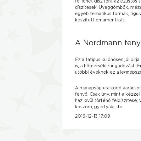
fel lehet díszíteni, az ezüstös 
díszítések. Üveggömbök, mézes
egyéb tematikus formák, figurá
készített ornamentikát.
A Nordmann fenyő j
Ez a fatípus különösen jól bírj
is, a hőmérsékletingadozást. F
utóbbi éveknek ez a legnépsze
A manapság uralkodó karácsony
fenyő. Csak úgy, mint a kézzel
ház kívül történő feldíszítése, 
koszorú, gyertyák, stb.
2016-12-13 17:09