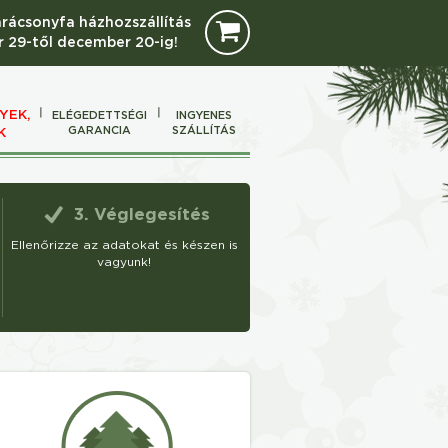
arácsonyfa házhozszállítás
 29-től december 20-ig!
YEK,
ELÉGEDETTSÉGI
INGYENES
GARANCIA
SZÁLLÍTÁS
K
3. Véglegesítés
Ellenőrizze az adatokat és készen is
vagyunk!