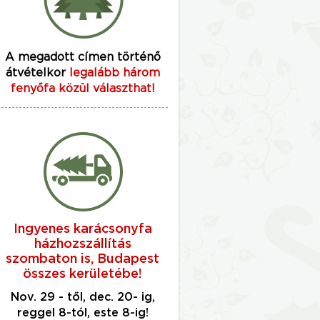
A megadott címen történő
átvételkor
legalább három
fenyőfa közül választhat!
Ingyenes karácsonyfa
házhozszállítás
szombaton is, Budapest
összes kerületébe!
Nov. 29 - től, dec. 20- ig,
reggel 8-tól, este 8-ig!