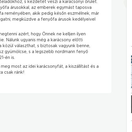
teladókhoz, s kezdetét veszi a karácsonyi őrület.
nyőfa árusokkal, az emberek egymást taposva
fa reményében, akik pedig későn eszmélnek, már
gatni, megküzdve a fenyőfa árusok kedélyeivel
egtenni azért, hogy Önnek ne kelljen ilyen
. Nálunk ugyanis még a karácsony előtti
 közül választhat, s biztosak vagyunk benne,
z gyümölcse, s a legszebb nordmann fenyő
1-én is.
meg most az idei karácsonyfát, a kiszállítást és a
a csak ránk!