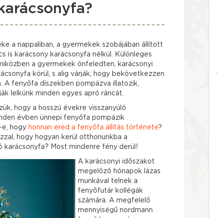
karácsonyfa?
ke a nappaliban, a gyermekek szobájában állított
cs is karácsony karácsonyfa nélkül. Különleges
 miközben a gyermekek önfeledten, karácsonyi
ácsonyfa körül, s alig várják, hogy bekövetkezzen
. A fenyőfa díszekben pompázva illatozik,
tják lelkünk minden egyes apró ráncát.
ük, hogy a hosszú évekre visszanyúló
inden évben ünnepi fenyőfa pompázik
k-e, hogy
honnan ered a fenyőfa állítás története
?
azzal, hogy hogyan kerül otthonunkba a
ztó karácsonyfa? Most mindenre fény derül!
A karácsonyi időszakot
megelőző hónapok lázas
munkával telnek a
fenyőfutár kollégák
számára. A megfelelő
mennyiségű nordmann