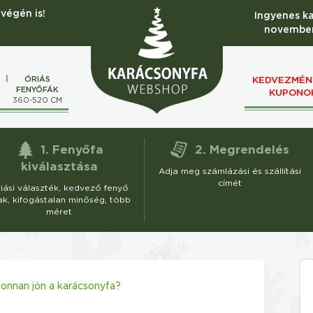
végén is!
Ingyenes k
november
ÓRIÁS
KEDVEZMÉN
FENYŐFÁK
KUPONO
M
360-520 CM
1. Fenyőfa
2. Megrendelés
kiválasztása
Adja meg számlázási és szállítási
címét
iási választék, kedvező fenyő
ak, kifogástalan minőség, több
méret
onnan jön a karácsonyfa?