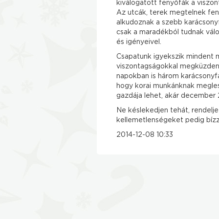
kiválogatott fenyőfák a viszon
Az utcák, terek megtelnek fe
alkudoznak a szebb karácsony
csak a maradékból tudnak válo
és igényeivel.
Csapatunk igyekszik mindent m
viszontagságokkal megküzdenie
napokban is három karácsonyfa
hogy korai munkánknak megles
gazdája lehet, akár december 2
Ne késlekedjen tehát, rendelje 
kellemetlenségeket pedig bízz
2014-12-08 10:33