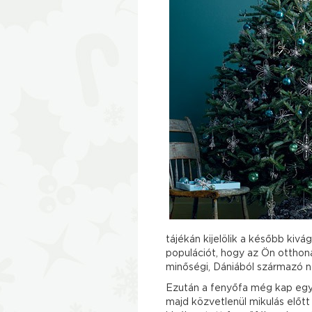
tájékán kijelölik a később kivág
populációt, hogy az Ön otthoná
minőségi, Dániából származó 
Ezután a fenyőfa még kap egy 
majd közvetlenül mikulás előtt