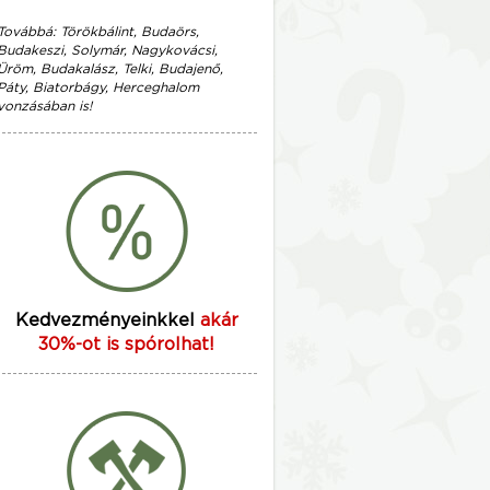
Továbbá: Törökbálint, Budaörs,
Budakeszi, Solymár, Nagykovácsi,
Üröm, Budakalász, Telki, Budajenő,
Páty, Biatorbágy, Herceghalom
vonzásában is!
Kedvezményeinkkel
akár
30%-ot is spórolhat!