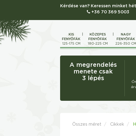
Kérdése van? Keressen minket hét
+36 70 369 5003
KIS
KÖZEPES
NAGY
FENYŐFÁK
FENYŐFÁK
FENYŐFÁK
125-175 CM
180-225 CM
226-350 C
A megrendelés
menete csak
3 lépés
Ór
ár
Összes méret
Cikkek
H