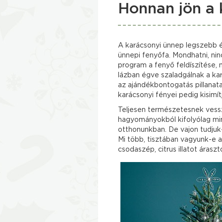
Honnan jön a 
A karácsonyi ünnep legszebb é
ünnepi fenyőfa. Mondhatni, nin
program a fenyő feldíszítése,
lázban égve szaladgálnak a kar
az ajándékbontogatás pillanata
karácsonyi fényei pedig kisimí
Teljesen természetesnek vessz
hagyományokból kifolyólag m
otthonunkban. De vajon tudju
Mi több, tisztában vagyunk-e 
csodaszép, citrus illatot áras