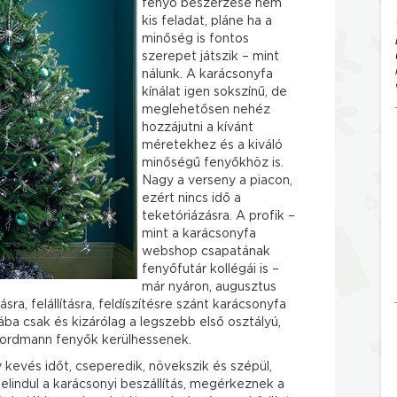
fenyő beszerzése nem
kis feladat, pláne ha a
minőség is fontos
szerepet játszik – mint
nálunk. A karácsonyfa
kínálat igen sokszínű, de
meglehetősen nehéz
hozzájutni a kívánt
méretekhez és a kiváló
minőségű fenyőkhöz is.
Nagy a verseny a piacon,
ezért nincs idő a
teketóriázásra. A profik –
mint a karácsonyfa
webshop csapatának
fenyőfutár kollégái is –
már nyáron, augusztus
ásra, felállításra, feldíszítésre szánt karácsonyfa
ba csak és kizárólag a legszebb első osztályú,
nordmann fenyők kerülhessenek.
kevés időt, cseperedik, növekszik és szépül,
 elindul a karácsonyi beszállítás, megérkeznek a