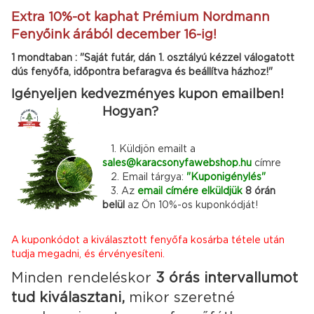
Extra 10%-ot kaphat Prémium Nordmann
Fenyőink árából december 16-ig!
1 mondtaban : "Saját futár, dán 1. osztályú kézzel válogatott
dús fenyőfa, időpontra befaragva és beállítva házhoz!"
Igényeljen kedvezményes kupon emailben!
Hogyan?
1. Küldjön emailt a
sales@karacsonyfawebshop.hu
címre
2. Email tárgya:
"Kuponigénylés"
3. Az
email címére elküldjük
8 órán
belül
az Ön 10%-os kuponkódját!
A kuponkódot a kiválasztott fenyőfa kosárba tétele után
tudja megadni, és érvényesíteni.
Minden rendeléskor
3 órás intervallumot
tud kiválasztani,
mikor szeretné