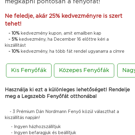
megkapni pontosan a fenyőfát!
Ne feledje, akár 25% kedvezményre is szert
tehet!
- 10%
kedvezmény kupon, amit emailben kap
- 5%
kedvezmény, ha December 16 előttre kéri a
kiszállítást
- 10%
kedvezmény, ha több fát rendel ugyanarra a címre
Kis Fenyőfák
Közepes Fenyőfák
Nag
Használja ki ezt a különleges lehetőséget! Rendelje
meg a Legszebb Fenyőfát otthonába!
- 3 Prémium Dán Nordmann Fenyő közül választhat a
kiszállítás napján!
- Ingyen házhozszállítjuk
- Ingyen befaragjuk és beállítjuk