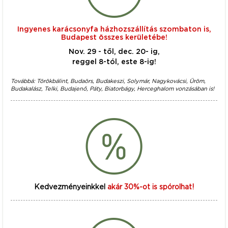
Ingyenes karácsonyfa házhozszállítás szombaton is,
Budapest összes kerületébe!
Nov. 29 - től, dec. 20- ig,
reggel 8-tól, este 8-ig!
Továbbá: Törökbálint, Budaörs, Budakeszi, Solymár, Nagykovácsi, Üröm,
Budakalász, Telki, Budajenő, Páty, Biatorbágy, Herceghalom vonzásában is!
Kedvezményeinkkel
akár 30%-ot is spórolhat!