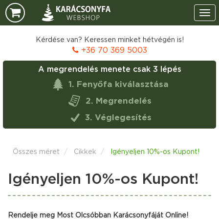
Tog
navi
Kérdése van? Keressen minket hétvégén is!
+36 70 369 5003
A megrendelés menete csak
3 lépés
1. Fenyőfa kiválasztása
2. Megrendelés
3. Véglegesítés
Összes méret
Cikkek
Igényeljen 10%-os Kupont!
Igényeljen 10%-os Kupont!
Rendelje meg Most Olcsóbban Karácsonyfáját Online!